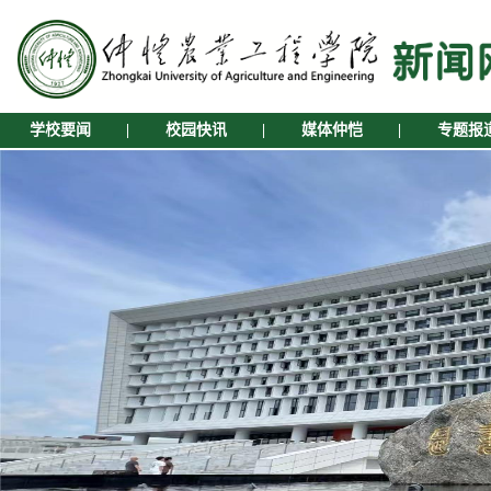
学校要闻
|
校园快讯
|
媒体仲恺
|
专题报