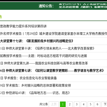
宣字[2017]1号，关于发放学校新..
通知公告：
关于组织观看《榜样5》专题节目.
宣字【2017】9号：关于组织报名.
宣字[2017]8号 关于当代教师风...
告
宣字[2017]7号 仲恺农业工程学...
思政教学能力提升系列培训第四讲
外名师学术报告丨7月29日】城乡建设学院邀请皇家墨尔本理工大学杨杰教授
大讲堂第十七讲：《新发展阶段乡村振兴的战略定位》
21日 仲师大讲堂第十讲：《培养引领未来的人——北大教学改革探索》
如教授学术报告——主题：时标动态方程若干问题的研究与进展
6日 仲师大讲堂第九讲——我国农业科技创新与高等农业教育改革
26日 仲师大讲堂第七讲：《如何让课堂教学更精彩——教学语言与教学艺术》
7日 学术报告：农业信息化与农业智能装备
29日 学术报告：乡村振兴战略的总体部署和政策安排
22日 仲恺讲坛45讲：《品味地方志——识志、用志》
共52条
上页
1
2
3
4
5
6
下