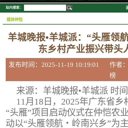
站内搜索：
媒体仲恺
羊城晚报•羊城派：“头雁领航
东乡村产业振兴带头
发布时间：2025-11-19 10:19:01
榜
来源：羊城晚报•羊城派 时间：20
11月18日，2025年广东
“头雁”项目启动仪式在仲恺农
动以“头雁领航・岭南兴乡”为