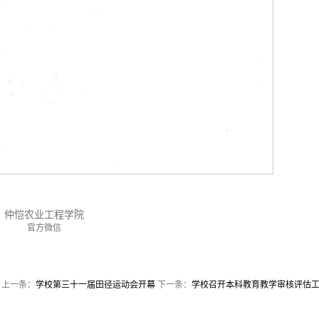
仲恺农业工程学院
官方微信
上一条：
学校第三十一届田径运动会开幕
下一条：
学校召开本科教育教学审核评估