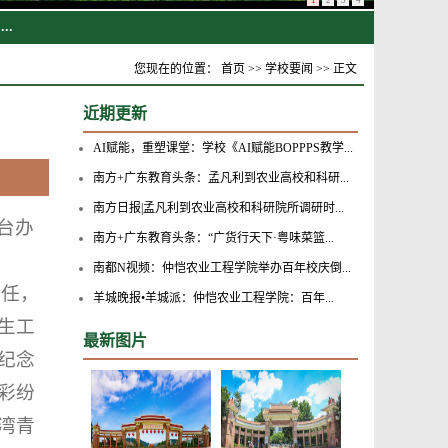
1
2
3
4
..
..
您现在的位置：
首页
>>
学校要闻
>> 正文
.
近期更新
AI赋能，重塑课堂：学校《AI赋能BOPPPS教学...
南方+广东教育头条：孟凡利到农业高校和科研...
南方日报|孟凡利到农业高校和科研院所调研时...
台办
南方+广东教育头条：“广货行天下·粤味菜篮...
南都N视频：仲恺农业工程学院举办百年校庆倒...
重任，
羊城晚报•羊城派：仲恺农业工程学院：百年...
生工
最新图片
纪念
彩纷
湾青