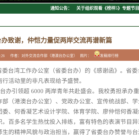
关于组织观看《榜样5》专题节目.
通知公告：
宣字【2017】9号：关于组织报名.
宣字[2017]8号 关于当代教师风...
宣字[2017]7号 仲恺农业工程学...
宣字[2017]1号，关于发放学校新..
台办致谢，仲恺力量促两岸交流再谱新篇
 17:34:26 作者：对外交流合作部（港澳台办公室） 图片：
发稿排行榜
省委台湾工作办公室（省委台办）的《感谢函》。省委
南行活动里的非凡表现给予盛赞。
省委台办引领超 6000 两岸青年共赴盛会。我校勇担承办
作部（港澳台办公室）、党政办公室、宣传统战部、学
团委、何香凝艺术设计学院、体育学院、廖仲恺何香凝
织。百多名学生热忱投入排练，富有特色的表演节目异
师生的精神风貌与政治担当，赢得了省委台办赞誉与台